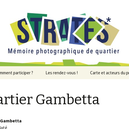
artier
mment participer ?
Les rendez-vous !
Carte et acteurs du p
s permanences de
Prochains rendez-vous !
Acteurs du projet
llecte
rtier Gambetta
Les rendez-vous
Carte interactive
Exposition fin
ntribuer en ligne
passés…
projet
Sortie avec le
l’école Voltair
 Gambetta
daté