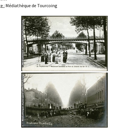
Sortie avec l
e :
Médiathèque de Tourcoing
de l’école Jac
Prévert
Les dates de
permanences 
St Urbain 2015
Réunion des p