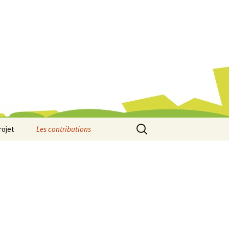
Rechercher :
rojet
Les contributions
Quartier Blanc Seau
ale du
Quartier Épidème
Quartier Gambetta
s CE1 de
e-Diderot
Quartier de l’Alma