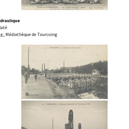
draulique
daté
e :
Médiathèque de Tourcoing